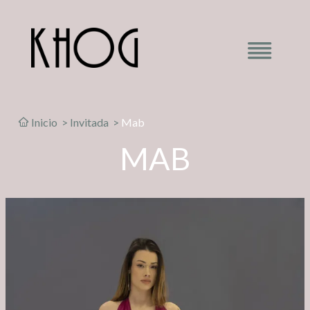
Inicio
>
Invitada
>
Mab
MAB