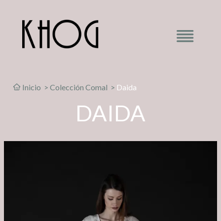
Inicio
>
Colección Comal
>
Daida
DAIDA