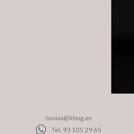
novias@khog.es
Tel. 93 105 29 65