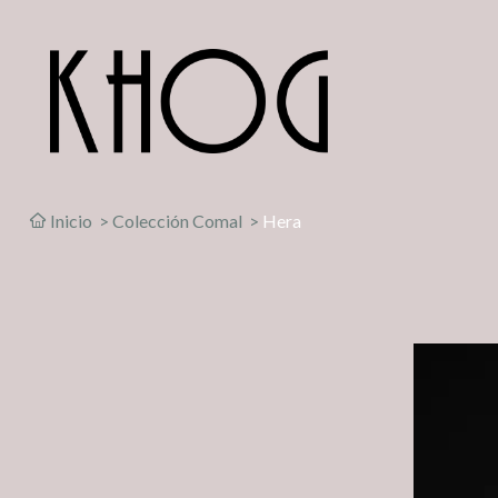
Inicio
>
Colección Comal
>
Hera