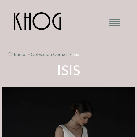
Inicio
>
Colección Comal
>
Isis
ISIS