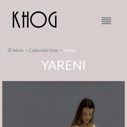
Inicio
>
Colección Itzia
>
Yareni
YARENI