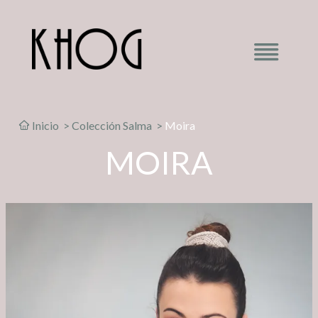
Inicio
>
Colección Salma
>
Moira
MOIRA